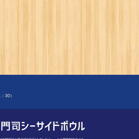
1：30）