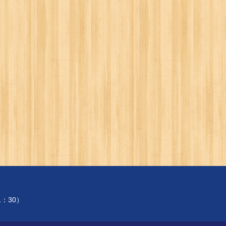
1：30）