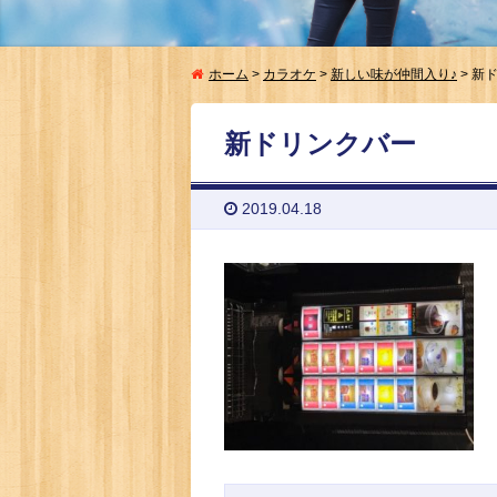
ホーム
>
カラオケ
>
新しい味が仲間入り♪
>
新
新ドリンクバー
2019.04.18