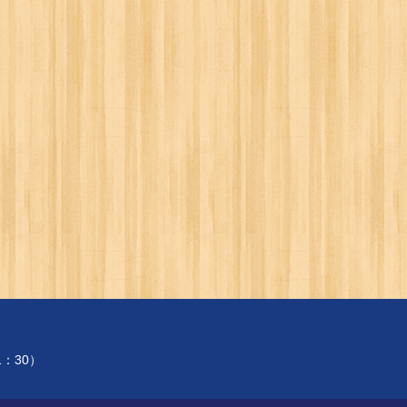
1：30）