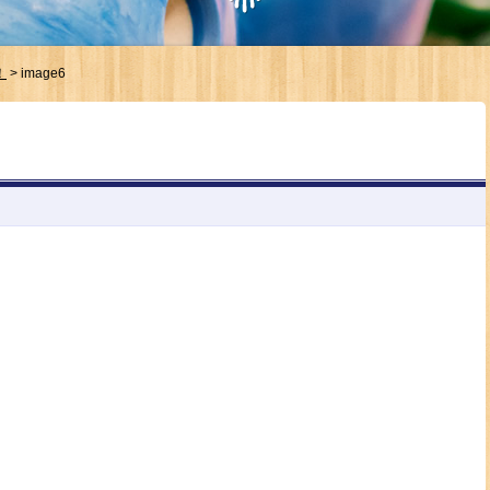
！
>
image6